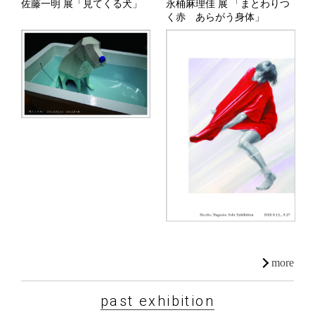
佐藤一明 展「見てくる犬」
永桶麻理佳 展 「まとわりつ
く赤 あらがう身体」
more
past exhibition