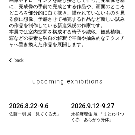
画像やドローイングを継ぎ接ぎして作った完成像を基
に、完成像の手前で完成とする作品や、画面のところ
どころを部分的に白く抜き、描かれていないものを見
る側に想像、予感させて補完する作品など新しい試み
の作品を制作している新進気鋭の作家です。
本展では室内空間を構成する椅子や絨毯、観葉植物、
窓などの要素を独自の解釈で平面や抽象的なテクスチ
ャへ置き換えた作品を展開します。
back
upcoming exhibitions
2026.8.22-9.6
2026.9.12-9.27
佐藤一明 展「見てくる犬」
永桶麻理佳 展 「まとわりつ
く赤 あらがう身体」