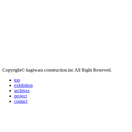
Copyright© hagiwara construction.inc All Right Reserved.
top
exhibition
archives
project
contact