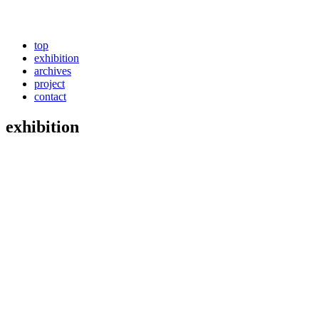
top
exhibition
archives
project
contact
exhibition