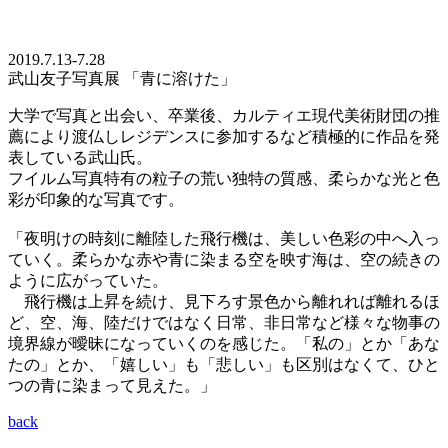
2019.7.13-7.28
武山友子写真展 「青に溶けた」
大学で写真と出会い、卒業後、カルティエ現代美術財団の推
薦により渡仏しレジデンスに参加するなど積極的に作品を発
表している武山氏。
フイルム写真特有の粒子の荒い独特の質感、柔らかな光と色
彩が印象的な写真です。
「夜明けの時刻に離陸した飛行機は、美しい色彩の中へ入っ
ていく。柔らかな赤や青に染まる空を映す海は、空の続きの
ように広がっていた。
飛行機は上昇を続け、見下ろす景色から離れれば離れるほ
ど、空、海、陸だけではなく日常、非日常など様々な物事の
境界線が曖昧になっていくのを感じた。「私の」とか「あな
たの」とか、「嬉しい」も「悲しい」も区別はなくて、ひと
つの青に染まって見えた。」
back