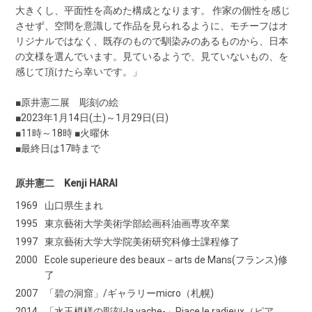
大きくし、平面性を高めた構成となります。 作家の個性を感じ
させず、空間を意識して作品を見られるように、モチーフはオ
リジナルではなく、既存のもので馴染みのあるものから、日本
の文様を選んでいます。見ているようで、見ていないもの、を
感じて頂けたら幸いです。」
■原井憲二展 彫刻の絵
■2023年1月14日(土)～1月29日(日)
■11時～18時 ■火曜休
■最終日は17時まで
原井憲二 Kenji HARAI
1969
山口県生まれ
1995
東京藝術大学美術学部絵画科油画専攻卒業
1997
東京藝術大学大学院美術研究科修士課程修了
2000
Ecole superieure des beaux－arts de Mans(フランス)修
了
2007
「碧の洞窟」/ギャラリーmicro（札幌)
2014
「水玉模様の彫刻-la vache-」Piace le radieux（ピア