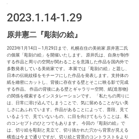
2023.1.14-1.29
原井憲二『彫刻の絵』
2023年1月14日～1月29日まで、札幌在住の美術家 原井憲二氏
の個展「彫刻の絵」を開催いたします。 原井氏は、自身が制作
する作品と周りの空間が関わることを意識した作品を国内外で
多数発表している美術家です。 本展では「彫刻の絵」と題し、
日本の伝統紋様をモチーフにした作品を発表します。支持体の
紙を緻密にカットし、背後に存在する壁とそこに映る影で完成
する作品。 作品の背後にある壁とギャラリー空間、紙(造形物)
の関係を模索するインスタレーションです。 「私たちの周りに
は、日常に溶け込んでしまうことで、気に留めることがない美
しさにあふれています。作品があることによって、普段、見て
いるようで、見ていないもの、に目を向けてもらうことは、私
のコンセプトのひとつでもあります。 今回の『彫刻の絵』で
は、切り絵を彫刻と見立て、切り抜かれた穴から背景が見える
構造は今まで通りですが、切り絵と背景のコントラストをより