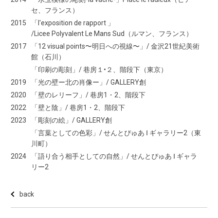
セ、フランス）
2015
「l'exposition de rapport 」
/Licee Polyvalent Le Mans Sud（ルマン、フランス）
2017
「12 visual points〜明日への視線〜」/ 金沢21世紀美術
館（石川）
「印刷の彫刻」/ 巷房１•２、階段下（東京）
2019
「光の壁ー北の肖像ー」/ GALLERY創
2020
「壁のレリーフ」/ 巷房1・2、階段下
2022
「壁と陰」/ 巷房1・2、階段下
2023
「彫刻の絵」/ GALLERY創
「言葉としての色彩」/ せんとぴゅあ Ⅰ ギャラリー2（東
川町）
2024
「語り合う相手としての自然」/ せんとぴゅあ Ⅰ ギャラ
リー2
back